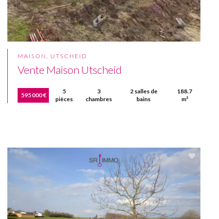
MAISON, UTSCHEID
Vente Maison Utscheid
5
3
2 salles de
188.7
595 000 €
pièces
chambres
bains
m²