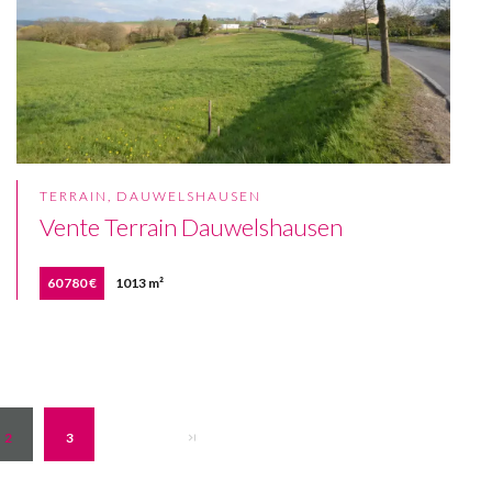
TERRAIN, DAUWELSHAUSEN
Vente Terrain Dauwelshausen
60 780 €
1013 m²
2
3