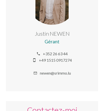
Justin NEWEN
Gérant
+352 26 63 44
+49 1515 0917274
newen@srimmo.lu
Contactez-moi