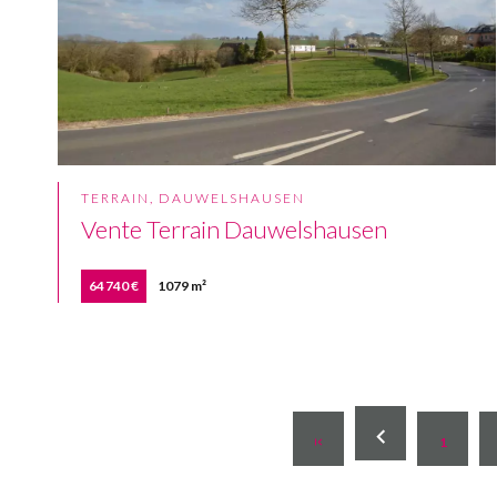
TERRAIN, DAUWELSHAUSEN
Vente Terrain Dauwelshausen
64 740 €
1079 m²
1