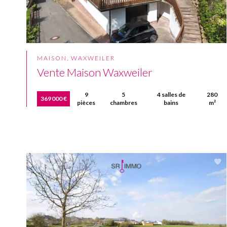
MAISON, WAXWEILER
Vente Maison Waxweiler
9
5
4 salles de
280
369 000 €
pièces
chambres
bains
m²