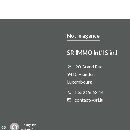
Notre agence
SR IMMO Int’l S.àr.l.
20 Grand Rue
9410 Vianden
Luxembourg
+352 26 63 44
contact@sri.lu
Design by
ies
Apimo™