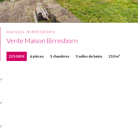
MAISON, BIRRESBORN
Vente Maison Birresborn
225 000 €
6 pièces
3 chambres
3 salles de bains
210 m²