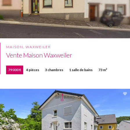
MAISON, WAXWEILER
Vente Maison Waxweiler
79 000 €
4 pièces
3 chambres
1 salle de bains
73 m²