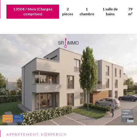
1 350 € / Mois (Charges
2
1
1 salle de
79
comprises)
pièces
chambre
bains
m²
APPARTEMENT, KÖRPERICH