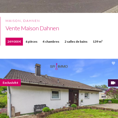
MAISON, DAHNEN
Vente Maison Dahnen
249 000 €
6 pièces
4 chambres
2 salles de bains
139 m²
Exclusivité