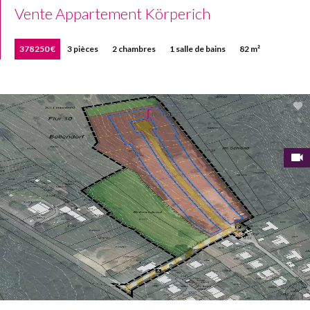
Vente Appartement Körperich
378 250 €
3 pièces
2 chambres
1 salle de bains
82 m²