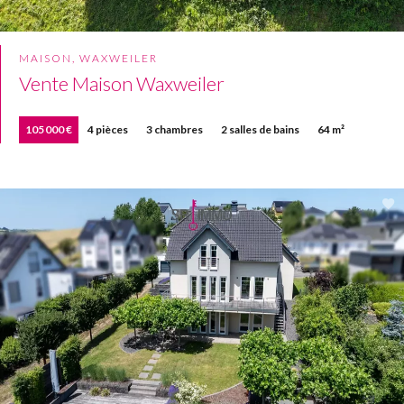
MAISON, WAXWEILER
Vente Maison Waxweiler
105 000 €
4 pièces
3 chambres
2 salles de bains
64 m²