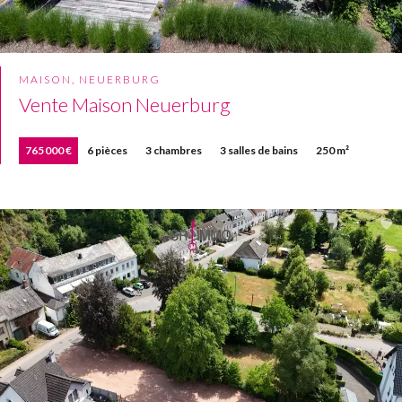
MAISON, NEUERBURG
Vente Maison Neuerburg
765 000 €
6 pièces
3 chambres
3 salles de bains
250 m²