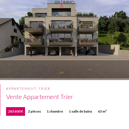
APPARTEMENT, TRIER
Vente Appartement Trier
285 600 €
2 pièces
1 chambre
1 salle de bains
65 m²