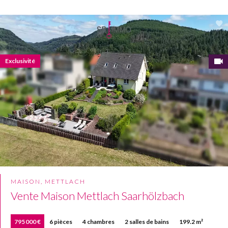
Exclusivité
MAISON, METTLACH
Vente Maison Mettlach Saarhölzbach
795 000 €
6 pièces
4 chambres
2 salles de bains
199.2 m²